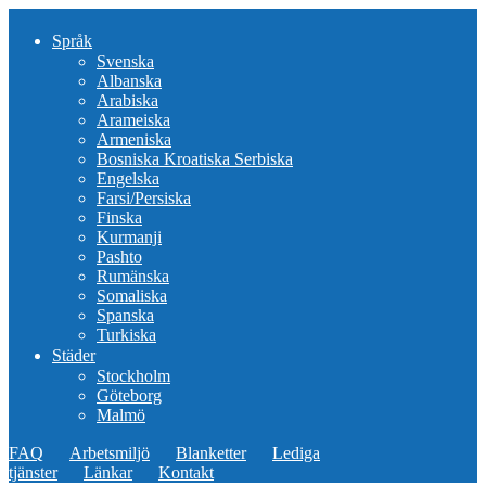
Språk
Svenska
Albanska
Arabiska
Arameiska
Armeniska
Bosniska Kroatiska Serbiska
Engelska
Farsi/Persiska
Finska
Kurmanji
Pashto
Rumänska
Somaliska
Spanska
Turkiska
Städer
Stockholm
Göteborg
Malmö
FAQ
Arbetsmiljö
Blanketter
Lediga
tjänster
Länkar
Kontakt