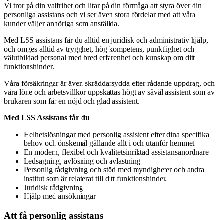
Vi tror på din valfrihet och litar på din förmåga att styra över din
personliga assistans och vi ser även stora fördelar med att våra
kunder väljer anhöriga som anställda.
Med LSS assistans får du alltid en juridisk och administrativ hjälp,
och omges alltid av trygghet, hög kompetens, punktlighet och
välutbildad personal med bred erfarenhet och kunskap om ditt
funktionshinder.
Våra försäkringar är även skräddarsydda efter rådande uppdrag, och
våra löne och arbetsvillkor uppskattas högt av såväl assistent som av
brukaren som får en nöjd och glad assistent.
Med LSS Assistans får du
Helhetslösningar med personlig assistent efter dina specifika
behov och önskemål gällande allt i och utanför hemmet
En modern, flexibel och kvalitetsinriktad assistansanordnare
Ledsagning, avlösning och avlastning
Personlig rådgivning och stöd med myndigheter och andra
institut som är relaterat till ditt funktionshinder.
Juridisk rådgivning
Hjälp med ansökningar
Att få personlig assistans