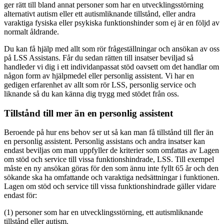
ger rätt till bland annat personer som har en utvecklingsstörning
alternativt autism eller ett autismliknande tillstånd, eller andra
varaktiga fysiska eller psykiska funktionshinder som ej är en följd av
normalt åldrande.
Du kan få hjälp med allt som rör frågeställningar och ansökan av oss
på LSS Assistans. Får du sedan rätten till insatser beviljad så
handleder vi dig i ett individanpassat stöd oavsett om det handlar om
någon form av hjälpmedel eller personlig assistent. Vi har en
gedigen erfarenhet av allt som rör LSS, personlig service och
liknande så du kan känna dig trygg med stödet från oss.
Tillstånd till mer än en personlig assistent
Beroende på hur ens behov ser ut så kan man få tillstånd till fler än
en personlig assistent. Personlig assistans och andra insatser kan
endast beviljas om man uppfyller de kriterier som omfattas av Lagen
om stöd och service till vissa funktionshindrade, LSS. Till exempel
måste en ny ansökan göras för den som ännu inte fyllt 65 år och den
sökande ska ha omfattande och varaktiga nedsättningar i funktionen.
Lagen om stöd och service till vissa funktionshindrade gäller vidare
endast för:
(1) personer som har en utvecklingsstörning, ett autismliknande
tillstånd eller autism.