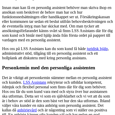
Innan man kan få en personlig assistent behöver man skriva ihop en
ansökan som beskriver de behov man har och hur
funktionsnedsättningen eller handikappet ser ut. Försäkringskassan
eller kommunen tar sedan ett beslut utifrån behovsbeskrivningen och
de eventuella intyg man har skickat med. Om man tycker att
ansökningsförfarandet känns svårt så finns LSS Assistans där för dig
som kund och bistår med hjälp ända från första ordet på pappret till
vardagen med en personlig assistent.
Hos oss på LSS Assistans kan du som kund få både
juridisk hjälp
,
administrativt stöd, tillgång till en personlig assistent och ett
bollplank att diskutera med kring personlig assistans.
Personkemin med den personliga assistenten
Det är viktigt att personkemin stämmer mellan en personlig assistent
och kunden.
LSS Assistans
rekryterar och utbildar kompetent,
ödmjuk och flexibel personal som finns där för dig som behöver.
Hos oss får du som kund vara med och styra över hur assistansen
ska utformas. Detta ser vi som en självklarhet och vi vet att du som
är i behov av stöd är den som bäst vet hur den ska utformas. Ibland
väljer våra kunder en nära anhörig som personlig assistent. Det
kallas då
anhörigvård
och är någonting som vi ställer oss positiva
till. En anhörig känner ofta kunden väl och har redan en god