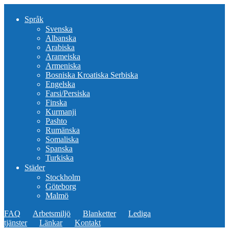
Språk
Svenska
Albanska
Arabiska
Arameiska
Armeniska
Bosniska Kroatiska Serbiska
Engelska
Farsi/Persiska
Finska
Kurmanji
Pashto
Rumänska
Somaliska
Spanska
Turkiska
Städer
Stockholm
Göteborg
Malmö
FAQ
Arbetsmiljö
Blanketter
Lediga
tjänster
Länkar
Kontakt