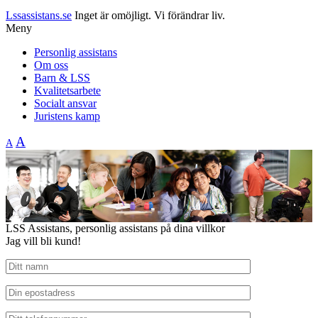
Lssassistans.se
Inget är omöjligt. Vi förändrar liv.
Meny
Personlig assistans
Om oss
Barn & LSS
Kvalitetsarbete
Socialt ansvar
Juristens kamp
A
A
LSS Assistans, personlig assistans på dina villkor
Jag vill bli kund!