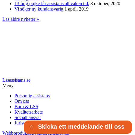
13-årig pojke får assistans all vaken tid.
8 oktober, 2020
Vi söker ny kundansvarig
1 april, 2019
Läs äldre nyheter »
Lssassistans.se
Meny
Personlig assistans
Om oss
Barn & LSS
Kvalitetsarbete
Socialt ansvar
Juristens kamp
Skicka ett meddelande till oss
Webbproduktion Ahltorpmedia AB