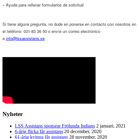
– Ayuda para rellenar formularios de solicitud
Si tiene alguna pregunta, no dude en ponerse en contacto con nosotros en
el teléfono: 031-83 36 50 o envíe un correo electrónico
a
info@lssassistans.se
Nyheter
LSS Assistans sponsrar Frölunda Indians
2 januari, 2021
6-årig flicka får assistans
20 december, 2020
61-årig kvinna får assistans
28 november, 2020